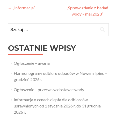
Zobacz
←
„Informacja”
„Sprawozdanie z badań
wody – maj 2023”
→
wpisy
Szukaj:
OSTATNIE WPISY
Ogłoszenie – awaria
Harmonogramy odbioru odpadów w Nowem lipiec –
grudzień 2026r.
Ogłoszenie – przerwa w dostawie wody
Informacja o cenach ciepła dla odbiorców
uprawnionych od 1 stycznia 2026 r. do 31 grudnia
2026 r.