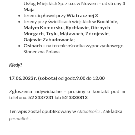
Usług Miejskich Sp. z o.o. w Nowem – od strony
3
Maja
teren ciepłowni przy
Wiatracznej 3
tereny przy świetlicach wiejskich w
Bochlinie,
Małym Komorsku, Rychławie, Górnych
Morgach, Trylu, Mątawach, Zdrojewie,
Gajewie Zabudowania;
Osinach –
na terenie ośrodka wypoczynkowego
Słoneczna Polana
Kiedy?
17.06.2023 r. (sobota)
od godz.
9.00
do
12.00
Zgłoszenia indywidualne – prosimy o kontakt pod nr
telefonu:
52 3337231
lub
52 3338813.
Ten wpis został opublikowany w
Aktualności
. Zakładka
permalink
.