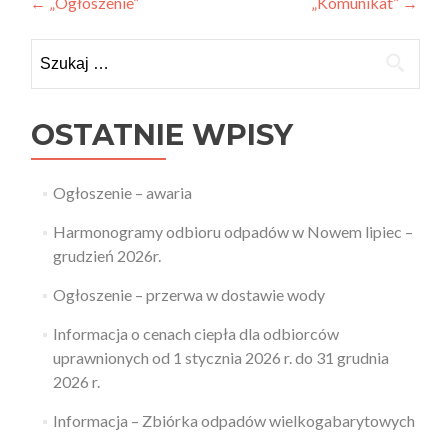
Zobacz
←
„Ogłoszenie”
„Komunikat”
→
wpisy
Szukaj:
OSTATNIE WPISY
Ogłoszenie – awaria
Harmonogramy odbioru odpadów w Nowem lipiec –
grudzień 2026r.
Ogłoszenie – przerwa w dostawie wody
Informacja o cenach ciepła dla odbiorców
uprawnionych od 1 stycznia 2026 r. do 31 grudnia
2026 r.
Informacja – Zbiórka odpadów wielkogabarytowych